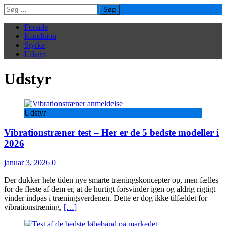
Søg
efter:
Forside
Kondition
Styrke
Udstyr
Udstyr
Udstyr
Vibrationstræner test – Her er de 5 bedste modeller i
2026
januar 3, 2026
0
Der dukker hele tiden nye smarte træningskoncepter op, men fælles
for de fleste af dem er, at de hurtigt forsvinder igen og aldrig rigtigt
vinder indpas i træningsverdenen. Dette er dog ikke tilfældet for
vibrationstræning,
[…]