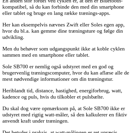
En anden stor fordel ved cyklen er, at den er Bluetooth-
kompatibel, så du kan forbinde den med din smartphone
eller tablet og bruge en lang række trænings-apps.
Her kan eksempelvis nævnes Zwift eller Soles egen app,
hvor du bl.a. kan gemme dine træningsture og følge din
udvikling.
Men du behøver som udgangspunkt ikke at koble cyklen
sammen med en smartphone eller tablet.
Sole SB700 er nemlig også udstyret med en god og
brugervenlig træningscomputer, hvor du kan aflæse alle de
mest nødvendige informationer om din træningstur.
Heriblandt tid, distance, hastighed, energiforbrug, watt,
kadence og puls, hvis du tilkobler et pulsbælte.
Du skal dog være opmærksom på, at Sole SB700 ikke er
udstyret med rigtig watt-måler, så den kalkulerer en fiktiv
anvendt kraft under træningen.
Det betyder i praksis, at watt-målingen er ret upræcis.