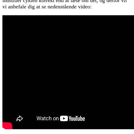
indstiller cyklen korrekt end at læse om det, og derfor vil
vi anbefale dig at se nedenstående video: